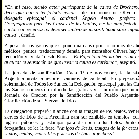
“En mi caso, siendo actor participante de la causa de Brochero
decir que nunca ha faltado ayuda”,
destacó monseñor Olivera.
delegado episcopal, el cardenal Ángelo Amato, prefecto
Congregación para las Causas de los Santos, me ha manifestado
contar con recursos no debe ser motivo de imposibilidad para impul
causa”,
detalló.
A pesar de los gastos que supone una causa por honorarios de ab
médicos, peritos, traductores y demás, para monseñor Olivera hay
recepción y ayuda” desde Roma.
“El Papa también ha hecho un re
al quitar la sensación de que llevar la causa es carísimo”
, aseguró.
La jornada de santificación. Cada 1º de noviembre, la Iglesi
Argentina invita a recorrer caminos de santidad. En preparaci
solemnidad de Todos los Santos, la Delegación episcopal para las C
los Santos comenzó a difundir las gráficas y la oración que anim
Jornada de Oración por la Santificación del Pueblo Argenti
Glorificación de sus Siervos de Dios.
La delegación preparó un afiche con la imagen de los beatos, vener
siervos de Dios de la Argentina para ser exhibido en templos, col
lugares públicos, y estampas para distribuir a los fieles. Junto 
fotografías, se lee la frase
“Amigos de Jesús, testigos de la fe: estos
santos, beatos, venerables y siervos de Dios argentinos”
.