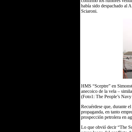
confirmó los rumores venti
había sido despachado al At
Sciaroni.
HMS “Sceptre” en Simonstow
anecoico de la vela – simil
(Foto1: The People’s Navy 
Recuérdese que, durante el
propaganda, en tanto empre
prospección petrolera en a
Lo que obvió decir “The Su