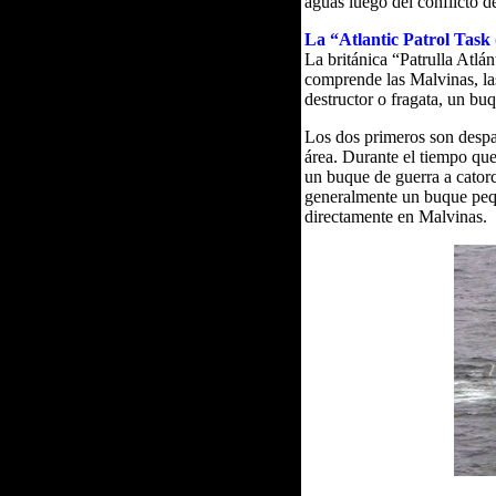
aguas luego del conflicto d
La “Atlantic Patrol Task
La británica “Patrulla Atlá
comprende las Malvinas, la
destructor o fragata, un buq
Los dos primeros son despa
área. Durante el tiempo qu
un buque de guerra a catorc
generalmente un buque pequ
directamente en Malvinas.