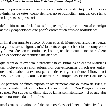
 “Clyde”, basado en las Islas Malvinas. (Foto2: Royal Navy)
mar la presencia no tan vistosa de un submarino de ataque, el que es e
ovimientos de estos, como siempre, no se publicitan, aunque, cada tant
en la prensa su presencia.
definición misma de la disuasión, que implica que el potencial enemigo
edios y capacidades que podría enfrentar en caso de hostilidades.
un final ciertamente atípico. Si bien el Gral. Menéndez rindió las fuerza
 algunos casos, algunas más) lo cierto es que dicho acto no comprendió
 y fuerza aérea en el continente, las que, técnicamente nunca se rindiero
n en capacidad de reanudar sus ataques.
 que fuera de relevancia la presencia naval británica en el área Malvinas
rra, incluyendo a varios submarinos convencionales y nucleares, entre e
 llevó a cabo una extensa patrulla de semi-guerra frente al litoral naci
HMS “Orpheus”, al comando de Mark Stanhope, hoy Primer Lord del M
o de paranoia británico explotó en los primeros días de mayo de 1983, 
arinos adicionales a los fines de contrarrestar un “raid” argentino que
ese mes. Por supuesto, dicho ataque jamás se materializó – si es que al
 mente trasnochada en Londres.
que el arma submarina británica se mostró especialmente “ofensiva”, au