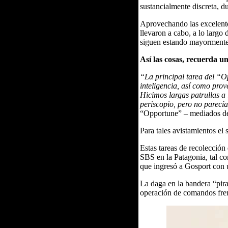
sustancialmente discreta, du
Aprovechando las excelente
llevaron a cabo, a lo largo 
siguen estando mayormente 
Así las cosas, recuerda u
“La principal tarea del “O
inteligencia, así como prov
Hicimos largas patrullas a 
periscopio, pero no parec
“Opportune” – mediados de
Para tales avistamientos el
Estas tareas de recolecció
SBS en la Patagonia, tal c
que ingresó a Gosport con u
La daga en la bandera “pira
operación de comandos fre