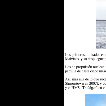
Los primeros, limitados en
Malvinas, y su despliegue p
Los de propulsión nuclear,
patrulla de hasta cinco mese
Así, más allá de lo que suc
Simonstown en 2007), y co
y el HMS “Trafalgar” en el 