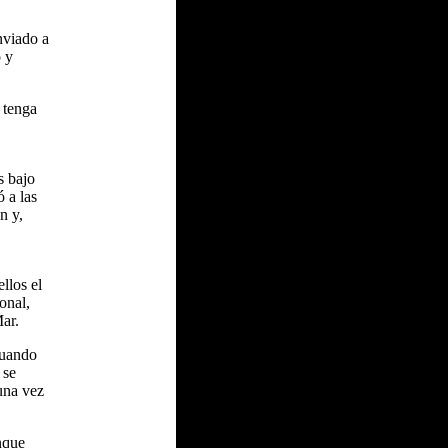
nviado a
o y
 tenga
s bajo
 a las
n y,
llos el
onal,
ar.
cuando
 se
guna vez
nque