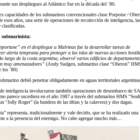
rante sus despliegues al Atlántico Sur en la década del `80.
s capacidades de los submarinos convencionales clase Porpoise / Ober
de esos años, una serie de operaciones de recolección de inteligencia, la
clasificadas.
n submarinista:
pportune” en el despliegue a Malvinas fue la desarrollar tareas de
eer alerta temprana para proteger a las islas de nuevas acciones hostil
lo largo de la costa argentina, observé varios edificios de departament
ían muy amenazadores”
(Andy Sudgen, submarino clase “Oberon” HM
 los ´80)
 submarino debió penetrar obligadamente en aguas territoriales argentina
n de inteligencia involucraron también operaciones de desembarco de SA
omo parece sucediera en el año 1987 a través del submarino HMS “Seal
n “Jolly Roger” (la bandera de las tibias y la calavera) y dos dagas.
ta” representa, tradicionalmente y vale decirlo, que se ha realizado una
nte a la presencia del enemigo. No cabe agregar mucho más…