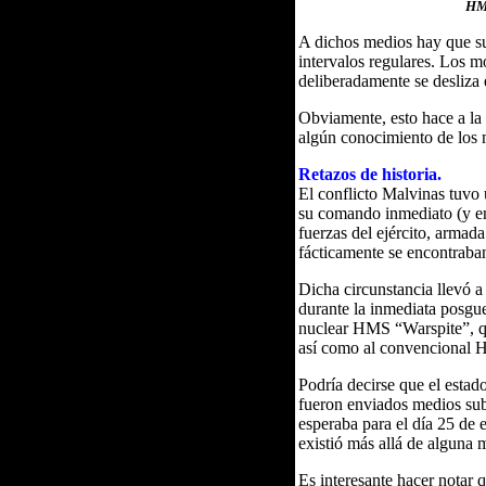
HMS
A dichos medios hay que su
intervalos regulares. Los m
deliberadamente se desliza 
Obviamente, esto hace a la 
algún conocimiento de los m
Retazos de historia.
El conflicto Malvinas tuvo 
su comando inmediato (y en
fuerzas del ejército, armada
fácticamente se encontraba
Dicha circunstancia llevó a
durante la inmediata posgue
nuclear HMS “Warspite”, que
así como al convencional 
Podría decirse que el estad
fueron enviados medios subm
esperaba para el día 25 de 
existió más allá de alguna
Es interesante hacer notar 