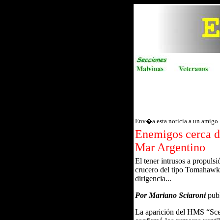
Env�a esta noticia a un amigo
Enemigos cerca de
Mar Argentino
El tener intrusos a propuls
crucero del tipo Tomahawk, 
dirigencia...
Por Mariano Sciaroni
pub
La aparición del HMS “Scep