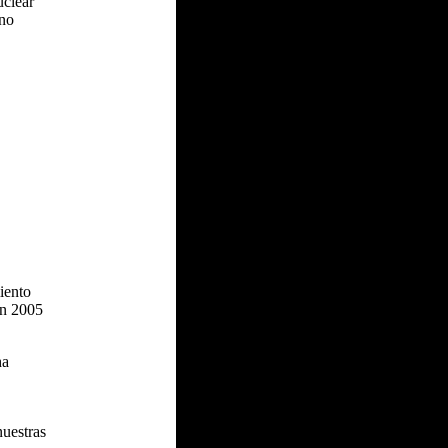
uclear
ano
iento
en 2005
ha
nuestras