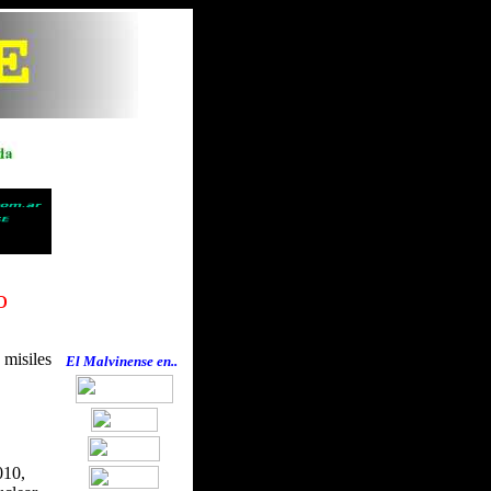
o
 misiles
El Malvinense en..
010,