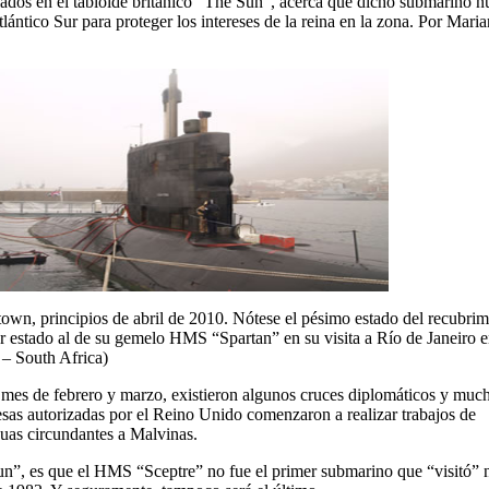
lados en el tabloide británico “The Sun”, acerca que dicho submarino n
lántico Sur para proteger los intereses de la reina en la zona. Por Mari
n, principios de abril de 2010. Nótese el pésimo estado del recubrim
ar estado al de su gemelo HMS “Spartan” en su visita a Río de Janeiro 
– South Africa)
 mes de febrero y marzo, existieron algunos cruces diplomáticos y muc
sas autorizadas por el Reino Unido comenzaron a realizar trabajos de
guas circundantes a Malvinas.
n”, es que el HMS “Sceptre” no fue el primer submarino que “visitó” 