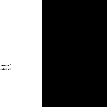
y Roger”
alidad en