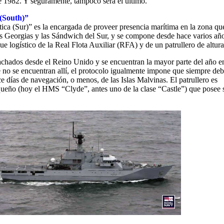
e 1982. Y seguramente, tampoco será el último.
 (South)”
ntica (Sur)” es la encargada de proveer presencia marítima en la zona qu
s Georgias y las Sándwich del Sur, y se compone desde hace varios añ
ue logístico de la Real Flota Auxiliar (RFA) y de un patrullero de altura
chados desde el Reino Unido y se encuentran la mayor parte del año en
e no se encuentran allí, el protocolo igualmente impone que siempre de
e días de navegación, o menos, de las Islas Malvinas. El patrullero es
eño (hoy el HMS “Clyde”, antes uno de la clase “Castle”) que posee 