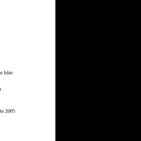
s Islas
u
año 2005