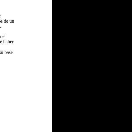
e
os de un
.
 el
be haber
su base