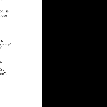
on, se
s que
es.
o por el
S
s.
S /
ion”,